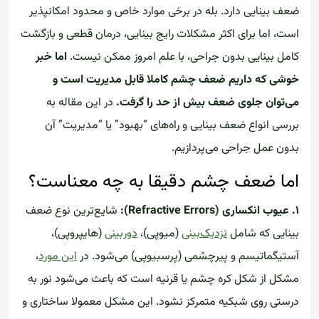
ضعف بینایی دارد. بله در برخی موارد خاص و محدود امکانپذیر
است، اما برای اکثر مشکلات رایج بینایی، درمان قطعی و بازگشت
کامل بینایی بدون جراحی، با علم امروز ممکن نیست.
اما خبر
خوشی که داریم ضعف چشم کاملا قابل مدیریت است و
می‌توان جلوی ضعف بیش از حد را گرفت.
در این مقاله به
بررسی انواع ضعف بینایی و راه‌های “بهبود” یا “مدیریت” آن
بدون عمل جراحی می‌پردازیم.
اما ضعف چشم دقیقا به چه معناست؟
۱. عیوب انکساری (Refractive Errors):
شایع‌ترین نوع ضعف
بینایی که شامل
نزدیک‌بینی
(میوپی)،
دوربینی
(هایپروپی)،
آستیگماتیسم و پیرچشمی (پرسبیوپی) می‌شود. در
این مورد
،
مشکل از شکل کره چشم یا قرنیه است که باعث می‌شود نور به
درستی روی شبکیه متمرکز نشود. این مشکل معمولا ساختاری و